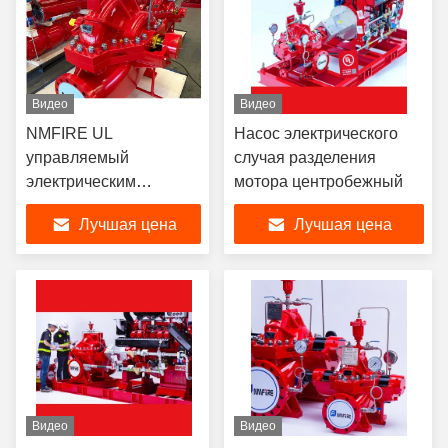
Видео
Видео
NMFIRE UL
Насос электрического
управляемый
случая разделения
электрическим
мотора центробежный
двигателем
Лучшая цена
Лучшая цена
разделенный случая
500 GPM пожарного
насоса FM
Видео
Видео