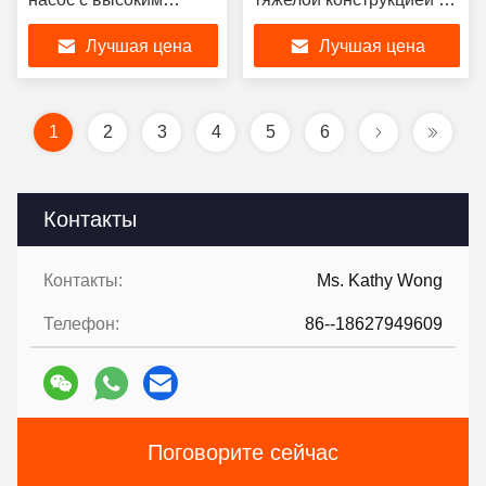
давлением
номинальным потоком
Лучшая цена
Лучшая цена
номинальное
7000 ГПМ
давление до 109-
179psi и высокий поток
номинальный поток
1
2
3
4
5
6
7500 GPM SCF400-
350-640
Контакты
Контакты:
Ms. Kathy Wong
Телефон:
86--18627949609
Поговорите сейчас