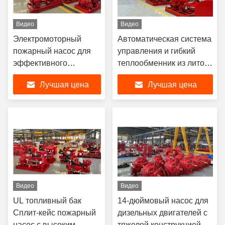
Видео
Видео
Электромоторный
Автоматическая система
пожарный насос для
управления и гибкий
эффективного
теплообменник из литого
пожаротушения
железа для
Лучшая цена
Лучшая цена
SCF250-200-600 3500
промышленных
GPM
применений SCF300-
250-640 4000 GPM
Видео
Видео
UL топливный бак
14-дюймовый насос для
Сплит-кейс пожарный
дизельных двигателей с
насос с высоким
тяжелой конструкцией и