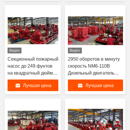
Видео
Видео
Секционный пожарный
2950 оборотов в минуту
насос до 249 фунтов
скорость NM6-110B
на квадратный дюйм
Дизельный двигатель
для коммерческих
для тяжелых
Лучшая цена
Лучшая цена
зданий, нуждающихся
применений SCF200-
в противопожарной
150-250G 1500 ГПМ
защите, 3000 галлонов
в минуту