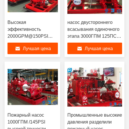
Высокая
насос двустороннего
эффективность
всасывания одиночного
2000GPM@150PSI
этапа 3000ГПМ 125ПСИ
пожарного насоса
центробежный для
Лучшая цена
Лучшая цена
двигателя дизеля
пожаротушения
управляемая
центробежная
Пожарный насос
Промышленные высокие
1000ГПМ /145PSI
давления разделили
высокой точности
пожарный насос