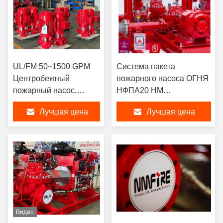
UL/FM 50~1500 GPM
Система пакета
Центробежный
пожарного насоса ОГНЯ
пожарный насос,
НФПА20 НМ
устанавливаемый на
центробежная с
Лучшая цена
Лучшая цена
трубопроводе |
упрощает дизайн
Сертифицирован
тубопровода
NFPA20
Видео