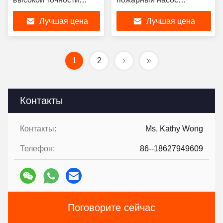
центробежный для
центробежные
Лучшая цена
Лучшая цена
складов хранения
1000ГПМ/175ПСИ
случая
1
2
Контакты
Контакты:
Ms. Kathy Wong
Телефон:
86--18627949609
Поговорите сейчас