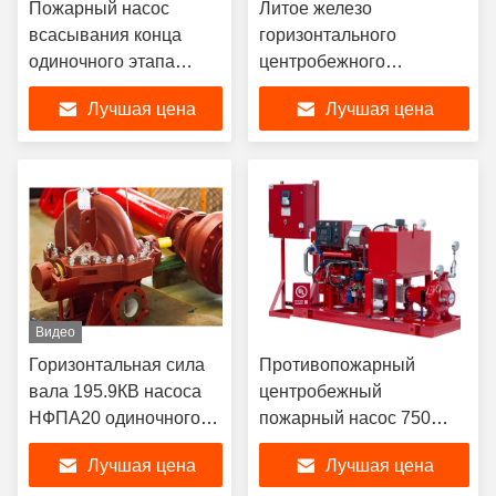
Пожарный насос
Литое железо
всасывания конца
горизонтального
одиночного этапа
центробежного
горизонтальный
пожарного насоса
Лучшая цена
Лучшая цена
центробежный
дуктильное с водяным
установленный с
охлаждением воздуха/
двигателем дизеля
Видео
Горизонтальная сила
Противопожарный
вала 195.9КВ насоса
центробежный
НФПА20 одиночного
пожарный насос 750
этапа центробежная
GPM@195PSI для
Лучшая цена
Лучшая цена
стандартная
архивов масла