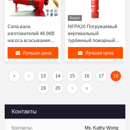
Видео
Сила вала
NFPA20 Погружаемый
изготовителей 46.9КВ
вертикальный
насоса всасывания
турбинный пожарный
конца одиночного
насос 1000 GPM для
Лучшая цена
Лучшая цена
этапа центробежная
пожаротушения UL
максимальная
производители
вертикальных турбинных
насосов
13
14
15
16
17
18
19
20
Контакты
Контакты:
Ms. Kathy Wong