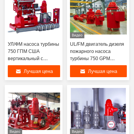
Видео
УЛ/ФМ насоса турбины
UL/FM двигатель дизеля
750 ГПМ США
пожарного насоса
вертикальный с
турбины 750 GPM
двигателем дизеля
вертикальный
Лучшая цена
Лучшая цена
управляемым
управляемый
Видео
Видео