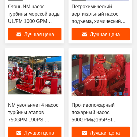
Огонь NM насос
Петрохимический
турбины морской воды
вертикальный насос
UL/FM 1000 GPM
подъема, химический
вертикальный для
дизельный пакет
Лучшая цена
Лучшая цена
особенных
пожарного насоса
применений
NM увольняет 4 насос
Противопожарный
турбины этапов
пожарный насос
750GPM 190PSI
500GPM@165PSI
вертикальный с
всасывания конца для
Лучшая цена
Лучшая цена
двигателем дизеля
школы/больницы