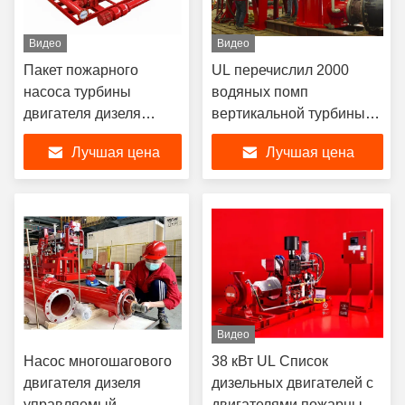
Видео
Видео
Пакет пожарного
UL перечислил 2000
насоса турбины
водяных помп
двигателя дизеля
вертикальной турбины
управляемым
GPM противопожарных с
Лучшая цена
Лучшая цена
вертикальным
управляемыми
установленный скидом
двигателем дизеля/
электрическим
двигателем
Видео
Насос многошагового
38 кВт UL Список
двигателя дизеля
дизельных двигателей с
управляемый
двигателями пожарных