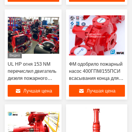
Видео
UL HP огня 153 NM
ФМ одобрило пожарный
перечислил двигатель
насос 400ГПМ/155ПСИ
дизеля пожарного
всасывания конца для
насоса оборудованный
контор трубопроводов
Лучшая цена
Лучшая цена
с теплообменным
аппаратом