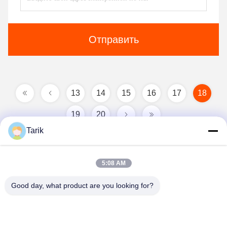
Отправить
13
14
15
16
17
18
19
20
Tarik
5:08 AM
Good day, what product are you looking for?
Wuhan Spico Machinery & Electronics Co.,
Ltd.