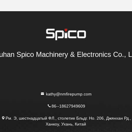
han Spico Machinery & Electronics Co., L
kathy@nmfirepump.com
86--18627949609
Рм. Э, шестнадцатый ФЛ., столетие Бльдг. Но. 206, Джянхан Рд.,
Ханкоу, Ухань, Китай