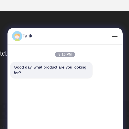
Tarik
td.
8:16 PM
Good day, what product are you looking 
Быстрые Ссылки
for?
Профиль компании
Экскурсия по заводу
Контроль качества
Новости
Случаи