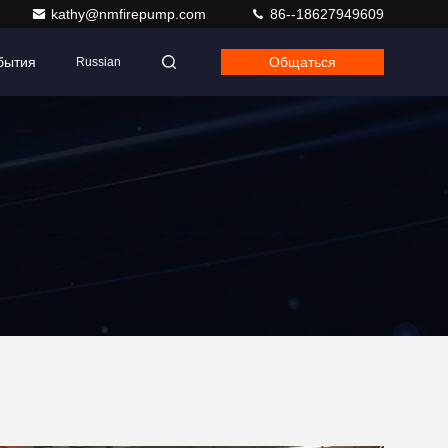
kathy@nmfirepump.com
86--18627949609
бытия
Общаться
Russian