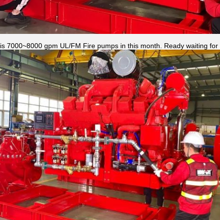
this 7000~8000 gpm UL/FM Fire pumps in this month. Ready waiting for 