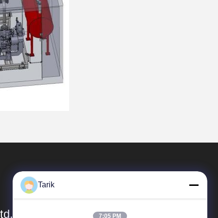
Tarik
td.
7:05 PM