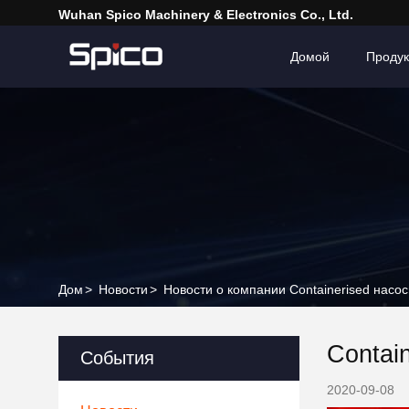
Wuhan Spico Machinery & Electronics Co., Ltd.
Домой
Проду
Дом
>
Новости
>
Новости о компании Containerised насо
Contai
События
2020-09-08