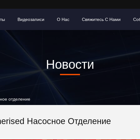
кты
Видеозаписи
О Нас
Свяжитесь С Нами
Со
Новости
сное отделение
nerised Насосное Отделение