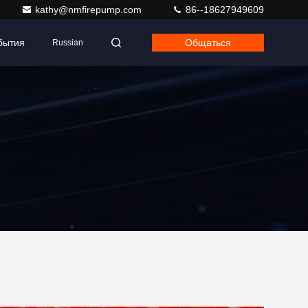
kathy@nmfirepump.com
86--18627949609
бытия
Общаться
Russian