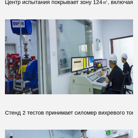
Центр испытания покрывает зону 124㎡, включая бо
Стенд 2 тестов принимает силомер вихревого тока