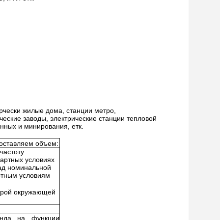
рчески жилые дома, станции метро,
еские заводы, электрические станции тепловой
ных и минирования, етк.
поставляем объем:
 частоту
дартных условиях
над номинальной
ртным условиям
турой окружающей
енда на функции