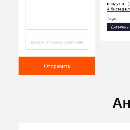
продукта…)
4.Листед и
Tags:
Дизельны
Отправить
Ан