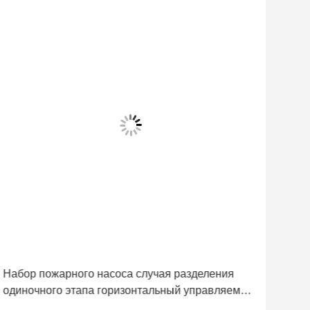
Вид
Набор пожарного насоса случая разделения
Раз
одиночного этапа горизонтальный управляемый
нас
UL/FM двигателя дизеля аттестовал
про