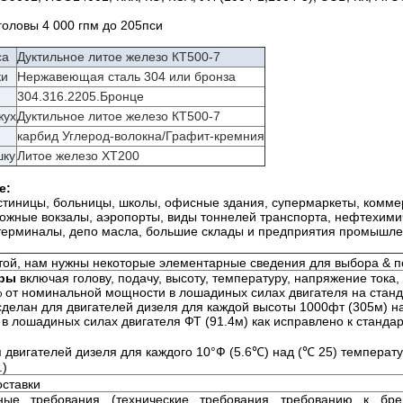
головы 4 000 гпм до 205пси
са
Дуктильное литое железо КТ500-7
ки
Нержавеющая сталь 304 или бронза
304.316.2205.Бронце
жух
Дуктильное литое железо КТ500-7
карбид Углерод-волокна/Графит-кремния
шку
Литое железо ХТ200
е:
стиницы, больницы, школы, офисные здания, супермаркеты, комме
ожные вокзалы, аэропорты, виды тоннелей транспорта, нефтехимич
терминалы, депо масла, большие склады и предприятия промышлен
той, нам нужны некоторые элементарные сведения для выбора & 
ры
включая голову, подачу, высоту, температуру, напряжение тока,
% от номинальной мощности в лошадиных силах двигателя на стан
сделан для двигателей дизеля для каждой высоты 1000фт (305м) 
в лошадиных силах двигателя ФТ (91.4м) как исправлено к станда
я двигателей дизеля для каждого 10°Ф (5.6℃) над (℃ 25) темпера
.)
оставки
ные требования (технические требования требованию к бр