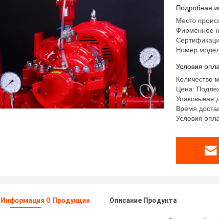
электрич
Подробная и
Место проис
Фирменное н
Сертификаци
Номер модел
Условия опла
Количество м
Цена: Подле
Упаковывая 
Время достав
Условия оплат
 Информация О Продукции
Описание Продукта