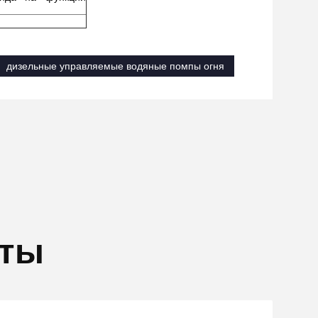
дизельные управляемые водяные помпы огня
кты