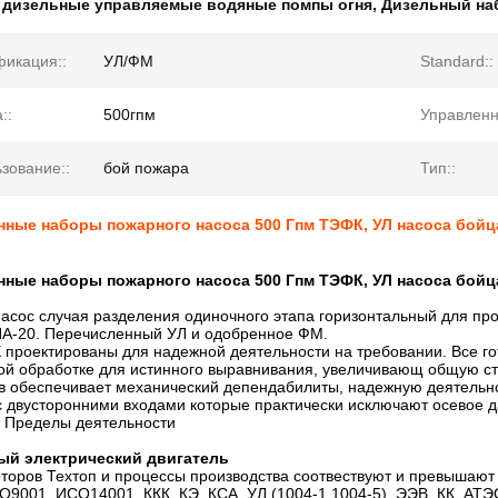
:
дизельные управляемые водяные помпы огня
,
Дизельный на
икация::
УЛ/ФМ
Standard::
::
500гпм
Управленн
зование::
бой пожара
Тип::
нные наборы пожарного насоса 500 Гпм ТЭФК, УЛ насоса бой
нные наборы пожарного насоса 500 Гпм ТЭФК, УЛ насоса бой
асос случая разделения одиночного этапа горизонтальный для п
А-20. Перечисленный УЛ и одобренное ФМ.
 проектированы для надежной деятельности на требовании. Все г
ой обработке для истинного выравнивания, увеличивающ общую сто
в обеспечивает механический депендабилиты, надежную деятельн
с двусторонними входами которые практически исключают осевое 
. Пределы деятельности
ый электрический двигатель
оторов Техтоп и процессы производства соотвествуют и превышают
9001, ИСО14001, ККК, КЭ, КСА, УЛ (1004-1,1004-5), ЭЭВ, КК, АТЭС,