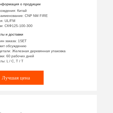
еским двигателем и ФМ
нформация о продукции
хождения: Китай
аименование: CNP NM FIRE
я: UL/FM
и: СКФ125-100-300
ты и доставки
ин заказа: 1SET
жит обсуждению
детали: Железная деревянная упаковка
ки: 60 рабочих дней
ы: L / C, T / T
Лучшая цена