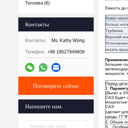
Топлива
(6)
Емкость до 
Кожух насо
Контакты
Кольцо нос
Турбинка
Верхний ко
Контакты:
Ms. Kathy Wong
Уплотнение
носить кры
Телефон:
+86 18627949609
Применени
Большие го
железнодор
мощности, 
Перед цита
Поговорите сейчас
1:
Парамет
(Вычет а 3
САЭ будет 
мощностью 
Напишите нам.
САЭ
сделает дл
среды 77°Ф
2. Объем п
3. Особен