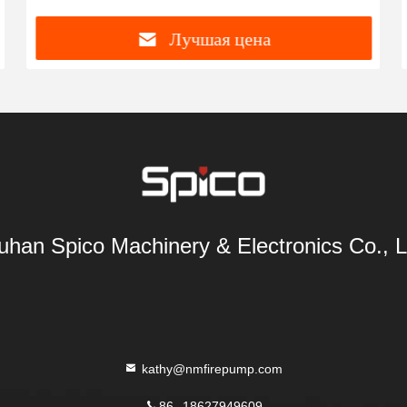
Лучшая цена
han Spico Machinery & Electronics Co., L
kathy@nmfirepump.com
86--18627949609