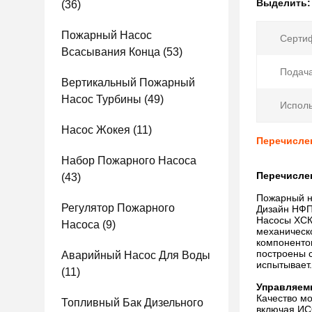
Выделить
(36)
Пожарный Насос
Сертиф
Всасывания Конца
(53)
Подача
Вертикальный Пожарный
Насос Турбины
(49)
Исполь
Насос Жокея
(11)
Перечисле
Набор Пожарного Насоса
Перечисле
(43)
Пожарный н
Регулятор Пожарного
Дизайн НФП
Насосы ХСК
Насоса
(9)
механическ
компоненто
построены 
Аварийный Насос Для Воды
испытывает
(11)
Управляем
Качество м
Топливный Бак Дизельного
включая ИСО