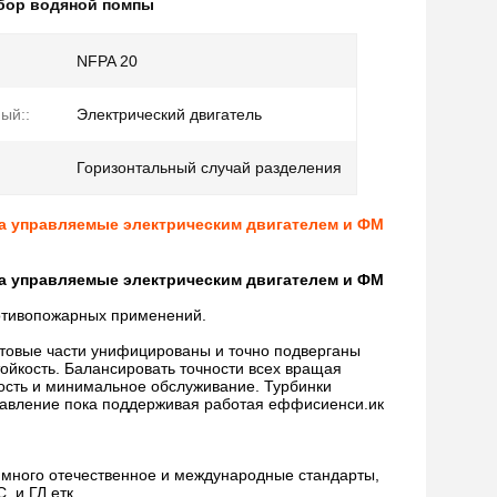
бор водяной помпы
NFPA 20
ый::
Электрический двигатель
Горизонтальный случай разделения
ца управляемые электрическим двигателем и ФМ
ца управляемые электрическим двигателем и ФМ
ротивопожарных применений.
отовые части унифицированы и точно подверганы
йкость. Балансировать точности всех вращая
ость и минимальное обслуживание. Турбинки
давление пока поддерживая работая еффисиенси.ик
 много отечественное и международные стандарты,
 и ГЛ етк.