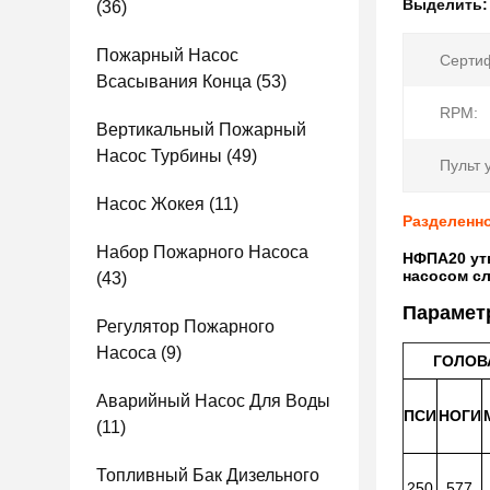
Выделить
(36)
Пожарный Насос
Сертиф
Всасывания Конца
(53)
RPM:
Вертикальный Пожарный
Насос Турбины
(49)
Пульт 
Насос Жокея
(11)
Разделенн
Набор Пожарного Насоса
НФПА20 ут
насосом с
(43)
Парамет
Регулятор Пожарного
Насоса
(9)
ГОЛОВ
Аварийный Насос Для Воды
ПСИ
НОГИ
(11)
Топливный Бак Дизельного
250
577