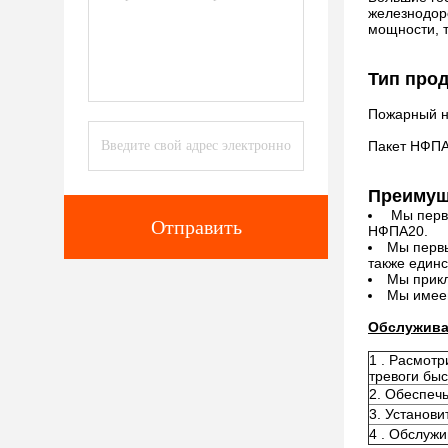
железнодор
мощности, 
Тип прод
Пожарный н
Пакет НФП
Преимущ
Мы первы
Отправить
НФПА20.
Мы первы
также един
Мы прикл
Мы имеем
Обслужива
1 . Расмотр
тревоги быс
2. Обеспечь
3. Установи
4 . Обслужи