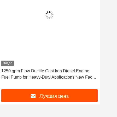
Видео
1250 gpm Flow Ductile Cast Iron Diesel Engine
200
Fuel Pump for Heavy-Duty Applications New Face
Depe
Same Dream
plan
Лучшая цена