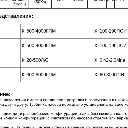
(50Хз)
(5кс3»)
едставления:
К: 500-4000ГПМ
Х: 100-190ПСИ
К: 500-4000ГПМ
Х: 100-190ПСИ
К: 20-500Л/С
Х: 0.42-2.0Мпа
К: 300-8000ГПМ
Х: 60-300ПСИ
ние:
я разделения имеет и соединения разрядки и всасывания в низкой 
и друг к другу. Турбинка насоса нормально установлена на вале 
 приходит в разнообразие конфигурации и дизайны включая вал го
 концом конфигурации; с счетчиком по часовой стрелке или вари
стиницы, больницы, школы, офисные здания, супермаркеты, комме