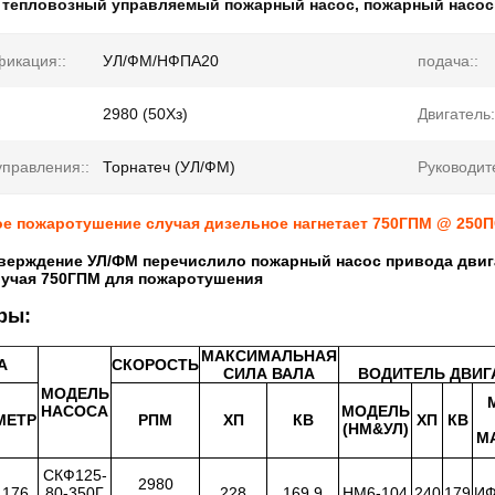
:
тепловозный управляемый пожарный насос
,
пожарный насос
икация::
УЛ/ФМ/НФПА20
подача::
2980 (50Хз)
Двигатель:
управления::
Торнатеч (УЛ/ФМ)
Руководит
ое пожаротушение случая дизельное нагнетает 750ГПМ @ 250
верждение УЛ/ФМ перечислило пожарный насос привода двиг
лучая 750ГПМ для пожаротушения
ры:
МАКСИМАЛЬНАЯ
А
СКОРОСТЬ
СИЛА ВАЛА
ВОДИТЕЛЬ ДВИГ
МОДЕЛЬ
НАСОСА
МОДЕЛЬ
МЕТР
РПМ
ХП
КВ
ХП
КВ
(НМ&УЛ)
М
СКФ125-
2980
176
80-350Г
228
169,9
НМ6-104
240
179
ИФ