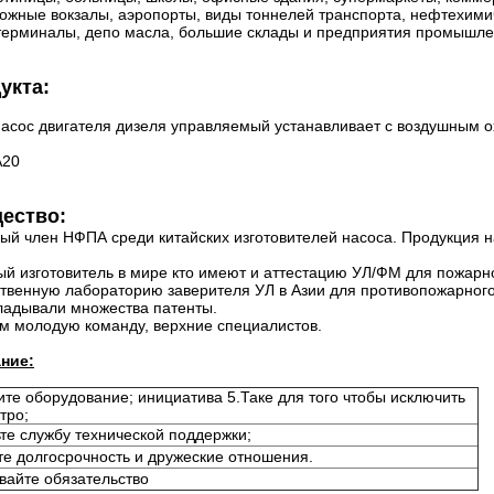
ожные вокзалы, аэропорты, виды тоннелей транспорта, нефтехимич
терминалы, депо масла, большие склады и предприятия промышлен
укта:
асос двигателя дизеля управляемый устанавливает с воздушным
А20
ество:
й член НФПА среди китайских изготовителей насоса. Продукция на
й изготовитель в мире кто имеют и аттестацию УЛ/ФМ для пожарно
ственную лабораторию заверителя УЛ в Азии для противопожарного
адывали множества патенты.
 молодую команду, верхние специалистов.
ние:
ите оборудование; инициатива 5.Таке для того чтобы исключить
тро;
те службу технической поддержки;
те долгосрочность и дружеские отношения.
вайте обязательство