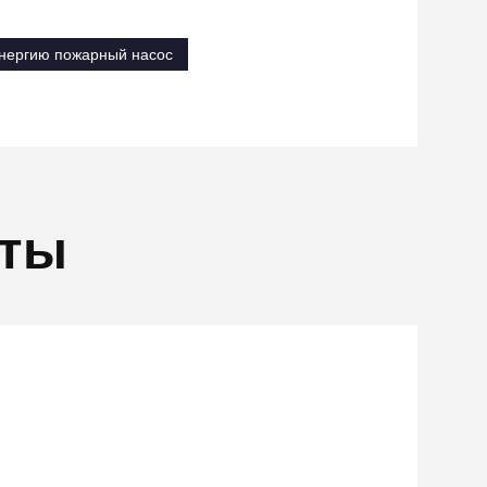
нергию пожарный насос
кты