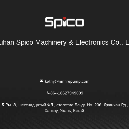
han Spico Machinery & Electronics Co., L
kathy@nmfirepump.com
86--18627949609
Рм. Э, шестнадцатый ФЛ., столетие Бльдг. Но. 206, Джянхан Рд.,
Ханкоу, Ухань, Китай