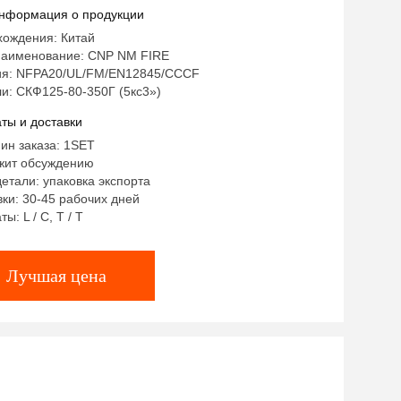
нформация о продукции
хождения: Китай
аименование: CNP NM FIRE
я: NFPA20/UL/FM/EN12845/CCCF
и: СКФ125-80-350Г (5кс3»)
ты и доставки
ин заказа: 1SET
жит обсуждению
етали: упаковка экспорта
ки: 30-45 рабочих дней
ы: L / C, T / T
Лучшая цена