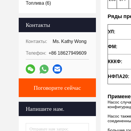
Топлива
(6)
Ряды пр
Контакты
УЛ:
Контакты:
Ms. Kathy Wong
ФМ:
Телефон:
+86 18627949609
КККФ:
НФПА20:
Поговорите сейчас
Примене
Насос случа
конфигураци
Напишите нам.
Насос также
соединенные
Большие го