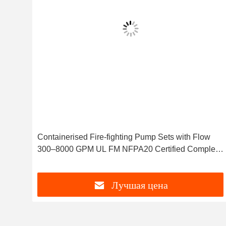
Containerised Fire-fighting Pump Sets with Flow
300–8000 GPM UL FM NFPA20 Certified Complete
Fire Pump System
Лучшая цена