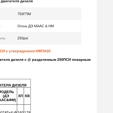
 двигателя дизеля
750ГПМ
:
Огонь ДЭ МААС & НМ
ель:
250psi
ПСИ с утверждением НФПА20
ателя дизеля с @ разделенным 250ПСИ пожарным
АТЕЛЯ ДИЗЕЛЯ
МОДЕЛЬ
(ДЭ
ХП
КВ
ААС&ФМ)
07АТиХ-Ф
240
179