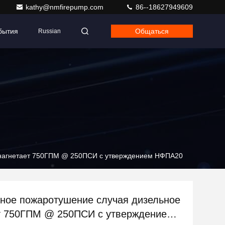
kathy@nmfirepump.com
86--18627949609
бытия
Общаться
Russian
 нагнетает 750ГПМ @ 250ПСИ с утверждением НФПА20
ное пожаротушение случая дизельное
т 750ГПМ @ 250ПСИ с утверждением