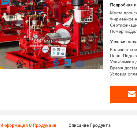
НФПА20
Подробная и
Место проис
Фирменное н
Сертификаци
Номер модел
Условия опла
Количество м
Цена: Подле
Упаковывая д
Время достав
Условия оплат
 Информация О Продукции
Описание Продукта