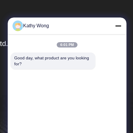
Kathy Wong
td.
6:01 PM
Good day, what product are you looking 
Быстрые Ссылки
for?
Профиль компании
Экскурсия по заводу
Контроль качества
Новости
Случаи
Карта сайта