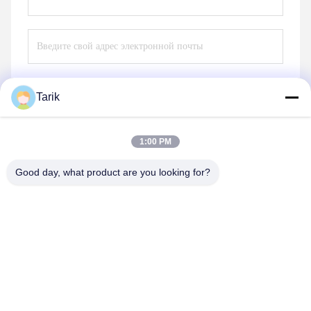
Tarik
Отправить
1:00 PM
Good day, what product are you looking for?
Wuhan Spico Machinery & Electronics Co.,
Ltd.
kathy@nmfirepump.com
86--18627949609