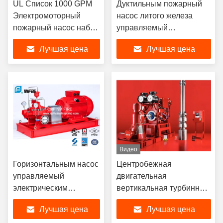
UL Список 1000 GPM
Дуктильным пожарный
Электромоторный
насос литого железа
пожарный насос набор
управляемый
Сплит-кейс тип
электрическим
Лучшая цена
Лучшая цена
двигателем для шоссе
прокладывает тоннель/
станции метро
Видео
Горизонтальным насос
Центробежная
управляемый
двигательная
электрическим
вертикальная турбинная
двигателем
пожарная насос для
Лучшая цена
Лучшая цена
центробежный
пожаротушения