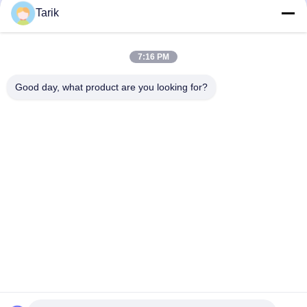
Комплект пожарного насоса с
Вертикальный турбинный
Tarik
дизельным двигателем UL/FM
пожарный насос UL FM, 5000
3000GPM | Сертифицированный
галлонов в минуту
产品视频
产品视频
NFPA20
April 02, 2026
January 12, 2026
7:16 PM
Good day, what product are you looking for?
01:29
01:19
Наш клиент посетил наш объект,
Высокое качество литья и машины
чтобы засвидетельствовать
для всех наших двигателей
испытания сертифицированного
пожарного насоса
产品视频
企业视频
по UL/FM насоса
August 30, 2025
December 21, 2024
производительностью 2000
галлонов в минуту.
01:20
01:50
Одноступенчатый насос с
испытание заверителя
разделенным корпусом
Повседневность NMFIRE