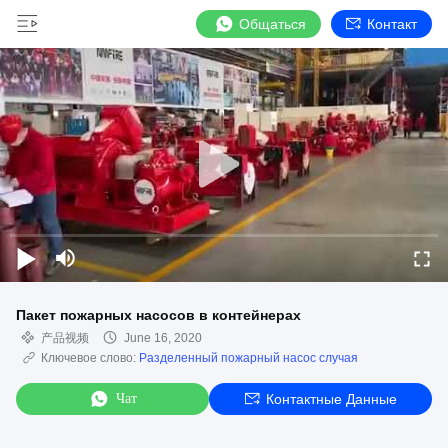
Общаться
Контакт
Пакет пожарных насосов в контейнерах
产品视频
June 16, 2020
Ключевое слово:
Разделенный пожарный насос случая
Чат
Контактные Данные