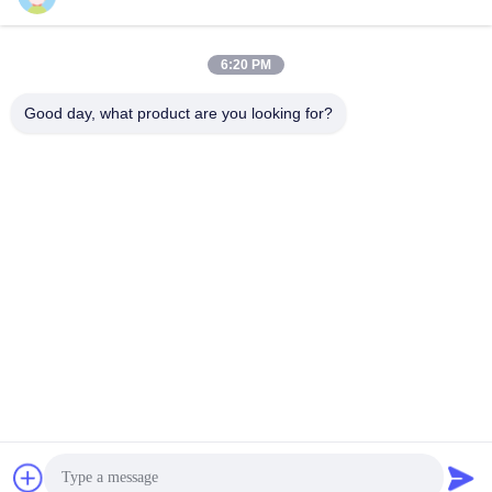
3000GPM | Сертифицированный
галлонов в минуту
产品视频
产品视频
NFPA20
April 02, 2026
January 12, 2026
6:20 PM
Good day, what product are you looking for?
01:29
03:16
Наш клиент посетил наш объект,
Онлайн-испытание для UL/FM
чтобы засвидетельствовать
2000 gpm насоса с дизельным
испытания сертифицированного
двигателем
产品视频
Повседневность NMFIRE
по UL/FM насоса
August 30, 2025
December 21, 2024
производительностью 2000
галлонов в минуту.
01:05
01:17
Интегрированный проект BASF в
Консультанты из Японии и
Гуандун - IOU
Индонезии посещают NMFIRE
企业视频
企业视频