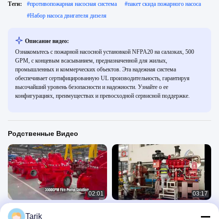
Теги:
#
противопожарная насосная система
#
пакет скида пожарного насоса
#
Набор насоса двигателя дизеля
Описание видео:
Ознакомьтесь с пожарной насосной установкой NFPA20 на салазках, 500
GPM, с концевым всасыванием, предназначенной для жилых,
промышленных и коммерческих объектов. Эта надежная система
обеспечивает сертифицированную UL производительность, гарантируя
высочайший уровень безопасности и надежности. Узнайте о ее
конфигурациях, преимуществах и превосходной сервисной поддержке.
Родственные Видео
02:01
03:17
Комплект пожарного насоса с
Вертикальный турбинный
Tarik
дизельным двигателем UL/FM
пожарный насос UL FM, 5000