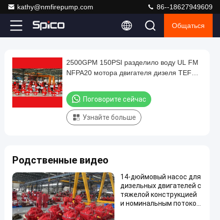
kathy@nmfirepump.com
86--18627949609
Общаться
Play
2500GPM 150PSI разделило воду UL FM
2500GPM
Video
NFPA20 мотора двигателя дизеля TEFC
150PSI
IP55 IE3 пожарного насоса случая
разделило
электрическую
Поговорите сейчас
воду
Узнайте больше
UL
FM
NFPA20
Родственные видео
мотора
двигателя
14-дюймовый насос для
дизельных двигателей с
дизеля
тяжелой конструкцией
TEFC
и номинальным потоком
7000 ГПМ
IP55