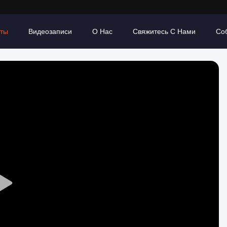
кты
Видеозаписи
О Нас
Свяжитесь С Нами
Со
Play
Video