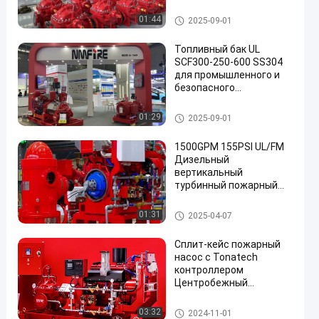
7000 ГПМ
Разделенный пожарный нас
01:44
2025-09-01
ос случая
Топливный бак UL
SCF300-250-600 SS304
для промышленного и
безопасного
управления топливом,
сертифицированный
Разделенный пожарный нас
01:29
2025-09-01
UL/FM, для пожарного
ос случая
насоса с разъемным
1500GPM 155PSI UL/FM
корпусом
Дизельный
вертикальный
турбинный пожарный
насос NFPA 20
Аварийное
Вертикальный пожарный нас
01:31
2025-04-07
водоснабжение для
ос турбины
промышленных
Сплит-кейс пожарный
муниципальных
насос с Tonatech
объектов NMFIRE
контроллером
Центробежный
пожарный насос UL
Перечисленные
Разделенный пожарный нас
03:32
2024-11-01